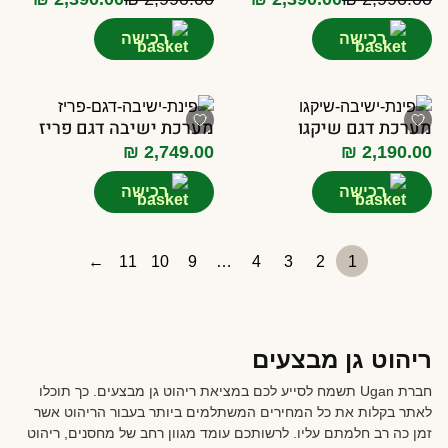
המחיר
המחיר
המחיר
המחיר
הנוכחי
המקורי
הנוכחי
המקורי
רכישה
רכישה
היה:
הוא:
היה:
הוא:
₪ 2,990.00.
₪ 2,390.00.
₪ 2,990.00.
₪ 2,390.00.
מערכת דגם שיקגו
מערכת ישיבה דגם פריז
₪
2,749.00
₪
2,190.00
רכישה
רכישה
←
11
10
9
…
4
3
2
1
ריהוט גן מבצעים
חברת Ugan תשמח לסייע לכם במציאת ריהוט גן מבצעים. כך תוכלו
לאתר בקלות את כל המחירים המשתלמים ביותר בעבור הריהוט אשר
זמן כה רב חלמתם עליו. לרשותכם עומד מגוון רחב של מחסנים, ריהוט