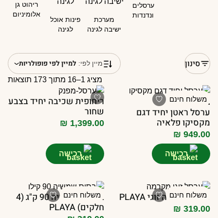
ריהוט גן
ערסלים
אלומיניום
ונדנדות
מערכת
פינות אוכל
ישיבה לגינה
לגינה
סינון
למיין לפי פופולריות
מיין לפי:
מציג 1–16 מתוך 173 תוצאות
משלוח חינם
ריחופית שכיבה יחיד בצבע
שחור
ערסל ראטן יחיד דגם
מקסיקו פלאיה
₪
1,399.00
₪
949.00
רכישה
רכישה
משלוח חינם
ערסל מקרמה זוגי PLAYA
משלוח חינם
בסיס שמשייה 90 ק"ג (4
חלקים) PLAYA
₪
319.00