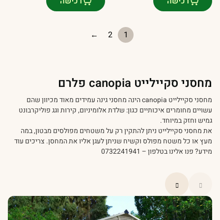
רכישה
רכישה
היה:
הוא:
₪ 2,890.00.
₪ 2,499.00.
←
2
1
מחסני סקיילייט canopia פלרם
מחסני סקיילייט canopia הינה מחסני גינה עמידים מאוד מכיוון שהם
עשויים מחומרים איכותיים כגון: שלדת אלומיניום, קירות וגג פוליקרבונט
גמיש וחזק במיוחד.
את מחסני סקיילייט ניתן להתקין רק על משטחים מפולסים מבטון, במה
מעץ או כל משטח מפולס וקשיח שניתן לעגן אליו את המחסן. צריכים עוד
מידע? פנו אלינו בטלפון – 0732241941