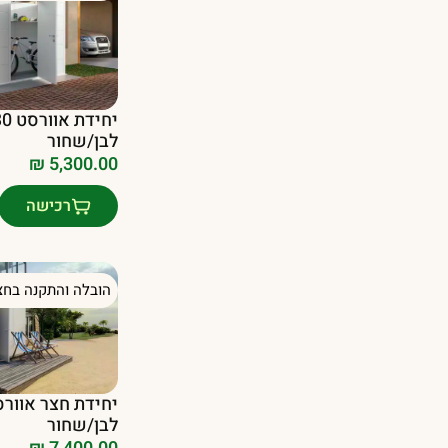
לבן/שחור
₪
5,300.00
רכישה
הובלה והתקנה בחצ
לבן/שחור