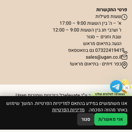
פרטי התקשרות
שעות פעילות
א’ – ה’ בין השעות 9:00 – 17:00
ו’ וערבי חג בין השעות 9:00 – 12:00
שבת וחגים – סגור
הגעה בתיאום מראש
0732241941 גם בוואטסאפ
sales@ugan.co.il
כפר זיתים - בתיאום מראש!
הצטרפו לטלגרם שלנו
פותח ועוצב ע”י elevate
כל הזכויות שמורות Ugan
וקבלו קופון ₪50
אנו משתמשים במידע בהתאם למדיניות הפרטיות. המשך שימוש
באתר מהווה הסכמה.
מדיניות הפרטיות
אני מאשר/ת
סגור