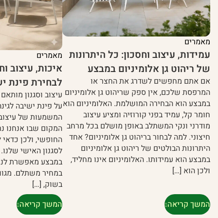
מאמרים
עמידות, עיצוב וחסכון: כל היתרונות
מאמרים
איכות, עיצוב וח
של ריהוט גן אלומיניום במבצע
לבחירת פינת יש
אם אתם מחפשים לשדרג את החצר או
המרפסת שלכם, אין ספק שריהוט גן אלומיניום
עיצוב וסגנון מותאם
במבצע הוא הבחירה המושלמת. האלומיניום הוא
על פינת ישיבה לגינה
חומר קל, עמיד בפני קורוזיה ומציע עיצוב
המשמעות של עיצוב מ
מודרני ונקי המשתלב באופן מושלם בכל מרחב
המקום שבו אנחנו נרג
חיצוני. למה לבחור בריהוט גן אלומיניום? אחד
החופשי, ולכן כדאי 
היתרונות הבולטים של ריהוט גן אלומיניום
לסגנון האישי שלנו. 
במבצע הוא עמידותו. האלומיניום אינו מחליד,
במבצע מאפשרת לנו ל
ולכן הוא […]
במחיר משתלם. מגוון 
בשוק, […]
המשך קריאה
המשך קריאה