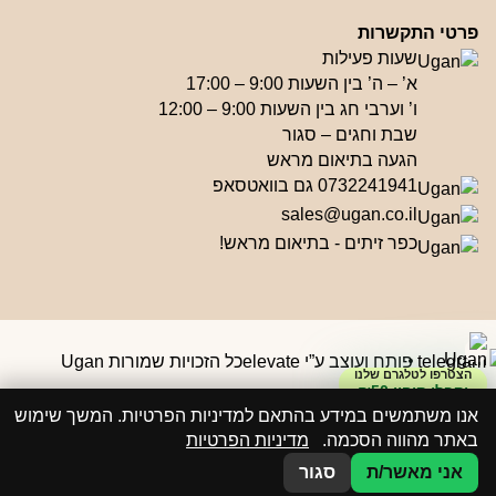
פרטי התקשרות
שעות פעילות
א’ – ה’ בין השעות 9:00 – 17:00
ו’ וערבי חג בין השעות 9:00 – 12:00
שבת וחגים – סגור
הגעה בתיאום מראש
0732241941 גם בוואטסאפ
sales@ugan.co.il
כפר זיתים - בתיאום מראש!
פותח ועוצב ע”י elevate
כל הזכויות שמורות Ugan
הצטרפו לטלגרם שלנו
וקבלו קופון ₪50
אנו משתמשים במידע בהתאם למדיניות הפרטיות. המשך שימוש
באתר מהווה הסכמה.
מדיניות הפרטיות
אני מאשר/ת
סגור