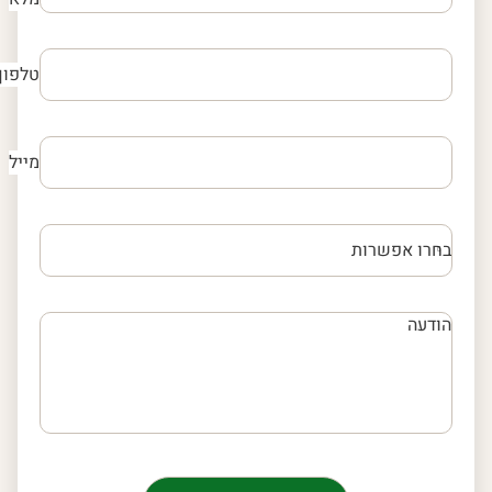
טלפון
מייל