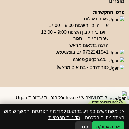
מוצרים
פרטי התקשרות
שעות פעילות
א’ – ה’ בין השעות 9:00 – 17:00
ו’ וערבי חג בין השעות 9:00 – 12:00
שבת וחגים – סגור
הגעה בתיאום מראש
0732241941 גם בוואטסאפ
sales@ugan.co.il
כפר זיתים - בתיאום מראש!
פותח ועוצב ע”י elevate
כל הזכויות שמורות Ugan
הצטרפו לטלגרם שלנו
וקבלו קופון ₪50
אנו משתמשים במידע בהתאם למדיניות הפרטיות. המשך שימוש
באתר מהווה הסכמה.
מדיניות הפרטיות
אני מאשר/ת
סגור