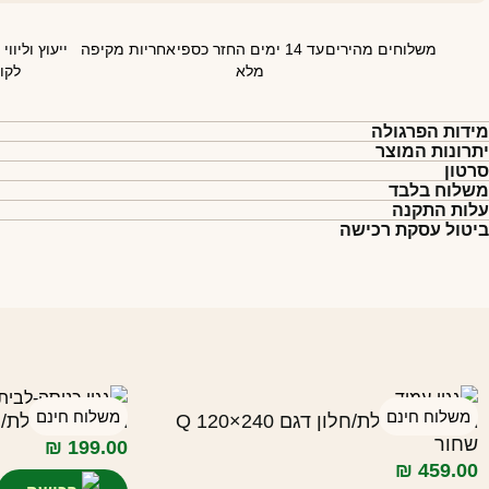
משלוחים מהירים
עד 14 ימים החזר כספי
אחריות מקיפה
ייעוץ וליווי
מלא
לקו
מידות הפרגולה
יתרונות המוצר
סרטון
משלוח בלבד
עלות התקנה
ביטול עסקת רכישה
משלוח חינם
משלוח חינם
גגון גשם לדלת/חלון דגם Q 120×240
גגון גשם לדלת/חלון דגם 
שחור
₪
199.00
₪
459.00