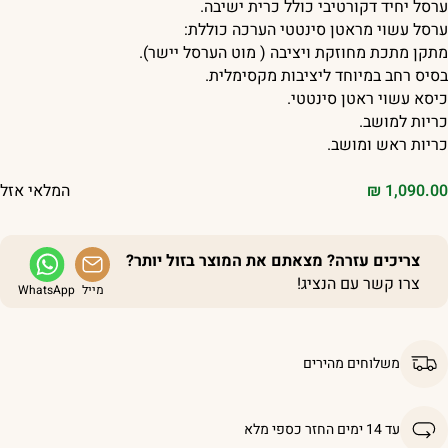
רסל יחיד דקורטיבי כולל כרית ישיבה.
רסל עשוי מראטן סינטטי הערכה כוללת:
תקן מתכת מחוזקת ויציבה ( מוט הערסל יישר).
סיס רחב במיוחד ליציבות מקסימלית.
יסא עשוי ראטן סינטטי.
ריות למושב.
ריות ראש ומושב.
1,090.0
₪
המלאי אזל
צריכים עזרה? מצאתם את המוצר בזול יותר?
צרו קשר עם הנציג!
מייל
WhatsApp
משלוחים מהירים
עד 14 ימים החזר כספי מלא