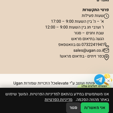
מוצרים
פרטי התקשרות
שעות פעילות
א’ – ה’ בין השעות 9:00 – 17:00
ו’ וערבי חג בין השעות 9:00 – 12:00
שבת וחגים – סגור
הגעה בתיאום מראש
0732241941 גם בוואטסאפ
sales@ugan.co.il
כפר זיתים - בתיאום מראש!
פותח ועוצב ע”י elevate
כל הזכויות שמורות Ugan
הצטרפו לטלגרם שלנו
וקבלו קופון ₪50
אנו משתמשים במידע בהתאם למדיניות הפרטיות. המשך שימוש
באתר מהווה הסכמה.
מדיניות הפרטיות
אני מאשר/ת
סגור