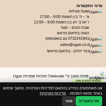
פרטי התקשרות
שעות פעילות
א’ – ה’ בין השעות 9:00 – 17:00
ו’ וערבי חג בין השעות 9:00 – 12:00
שבת וחגים – סגור
הגעה בתיאום מראש
0732241941 גם בוואטסאפ
sales@ugan.co.il
כפר זיתים - בתיאום מראש!
פותח ועוצב ע”י elevate
כל הזכויות שמורות Ugan
הצטרפו לטלגרם שלנו
וקבלו קופון ₪50
אנו משתמשים במידע בהתאם למדיניות הפרטיות. המשך שימוש
באתר מהווה הסכמה.
מדיניות הפרטיות
אני מאשר/ת
סגור