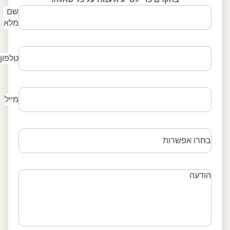
שם
מלא
טלפון
מייל