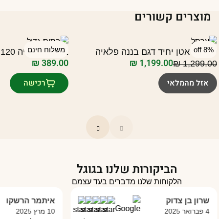
מוצרים קשורים
8% off
משלוח חינם
ערסל ראטן יחיד דגם בננה פלאיה
בסיס שמשייה 120 ק”ג PLAYA
₪
389.00
₪
1,199.00
₪
1,299.00
מחיר
מחיר
נוכחי
מקורי
אזל מהמלאי
רכישה
יה:
וא:
₪ 1,299.00
₪ 1,199.00
הביקורות שלנו בגוגל
הלקוחות שלנו מדברים בעד עצמם
ן צדוק
איתמר הרשקו
10 מרץ 2025