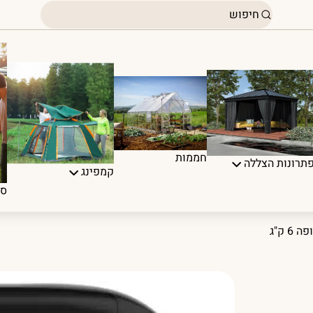
חממות
תרונות הצללה
קמפינג
ספ
 ק"ג