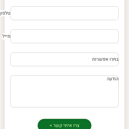
טלפון
מייל