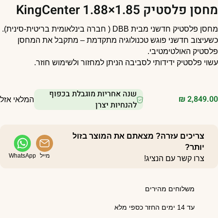
חסן פלסטיק KingCenter 1.88×1.85
סן פלסטיק חדשני מבית DBB ( חברה בינלאומית בריטית-סינית).
שעיצוב חדשני פוגש טכנולוגיה מתקדמת – מתקבל את המחסן
לסטיק האולטימטיבי.
שוי פלסטיק ידידותי לסביבה הניתן למחזור ולשימוש חוזר.
שנה אחריות מוגבלת בכפוף
₪
2,849.0
המלאי אזל
להנחיות יצרן
צריכים עזרה? מצאתם את המוצר בזול
יותר?
מייל
WhatsApp
צרו קשר עם הנציג!
משלוחים מהירים
עד 14 ימים החזר כספי מלא