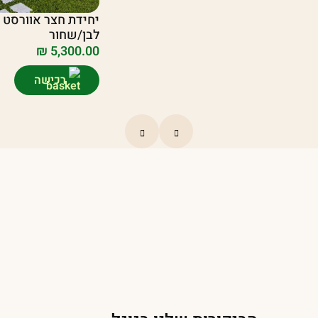
לבן/שחור
₪
5,300.00
רכישה