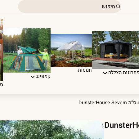
חממות
תרונות הצללה
קמפינג
ספ
 5X5 עובי 4.5 ס”מ DunsterHouse