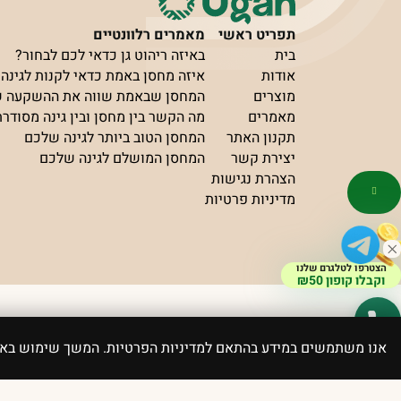
תפריט ראשי
מאמרים רלוונטיים
בית
באיזה ריהוט גן כדאי לכם לבחור?
אודות
איזה מחסן באמת כדאי לקנות לגינה?
מוצרים
המחסן שבאמת שווה את ההשקעה 
מאמרים
מה הקשר בין מחסן ובין גינה מסודר
תקנון האתר
המחסן הטוב ביותר לגינה שלכם
יצירת קשר
המחסן המושלם לגינה שלכם
הצהרת נגישות
מדיניות פרטיות
הצטרפו לטלגרם שלנו
וקבלו קופון ₪50
פותח ועוצב ע”י elevate
כל הזכויות שמורות Ugan
אנו משתמשים במידע בהתאם למדיניות הפרטיות. המשך שימוש ב