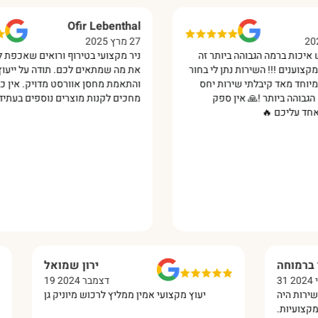
Ofir Lebenthal
27 מרץ 2025
מה הגבוהה ביותר זה
ניר מקצועי בטירוף ורואים שאכפת לו שתקנו
!! השירות נתן לי בחור
את מה שמתאים לכם. תודה על ייעוץ מקצועי
ד קיבלתי שירות יחס
והתאמת מחסן אוורסט מדויק. אין כמוכם!
יותר !🙏 אין ספק
מחכים לקנות מוצרים נוספים בעתיד. 😊‏
 🔥‏
מור ברמוחה
ירון שמואל
31 יולי 2024
19 דצמבר 2024
ושלם. השירות היה
יעוץ מקצועי אמין ממליץ לרכוש מיוניק גן
 אישי ומקצועיות.