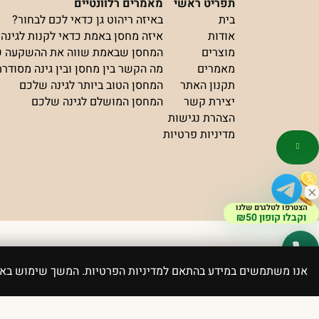
תפריט ראשי
מאמרים רלוונטיים
בית
באיזה ריהוט גן כדאי לכם לבחור?
אודות
איזה מחסן באמת כדאי לקנות לגינה?
מוצרים
המחסן שבאמת שווה את ההשקעה 
מאמרים
מה הקשר בין מחסן ובין גינה מסודר
תקנון האתר
המחסן הטוב ביותר לגינה שלכם
יצירת קשר
המחסן המושלם לגינה שלכם
הצהרת נגישות
מדיניות פרטיות
הצטרפו לטלגרם שלנו
וקבלו קופון ₪50
פותח ועוצב ע”י elevate
כל הזכויות שמורות Ugan
אנו משתמשים במידע בהתאם למדיניות הפרטיות. המשך שימוש ב