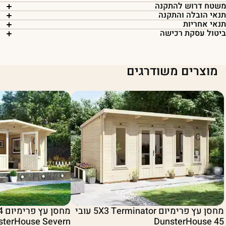
שטח דרוש להתקנה
נאי הובלה והתקנה
נאי אחריות
יטול עסקת רכישה
מוצרים משודרגים
מחסן עץ פרימיום 5X3 Terminator עובי
sterHouse Severn
45 DunsterHouse