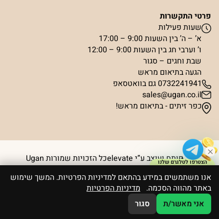
פרטי התקשרות
שעות פעילות
א’ – ה’ בין השעות 9:00 – 17:00
ו’ וערבי חג בין השעות 9:00 – 12:00
שבת וחגים – סגור
הגעה בתיאום מראש
0732241941 גם בוואטסאפ
sales@ugan.co.il
כפר זיתים - בתיאום מראש!
פותח ועוצב ע”י elevate
כל הזכויות שמורות Ugan
הצטרפו לטלגרם שלנו
וקבלו קופון ₪50
אנו משתמשים במידע בהתאם למדיניות הפרטיות. המשך שימוש
באתר מהווה הסכמה.
מדיניות הפרטיות
אני מאשר/ת
סגור