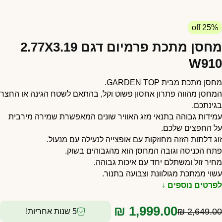
25% off
מחסן מתכת פרמיום דגם 2.77X3.19
W91
חסן מתכת מבית
TOP
GARDEN
.
מחסן מהווה פתרון אחסון פשוט וקל, בהתאם לשטח הגינה או החצר
גינתכם.
מידות גבוהה בתנאי מזג האוויר שונים המאפשרת שמירה מירבית
ל החפצים שלכם.
וג דלתות הזזה מחוזקות עם אופצייה לנעילה עם מנעול.
תח הכניסה וגובה המחסן הוא מהגבוהים בשוק.
חיר זול ומשתלם יחד עם איכות גבוהה.
שוי ממתכת מגולוונת וצבועה בתנור.
פרטים נוספים ↓
₪
1,999.00
₪
2,649.0
5 שנות אחריות!