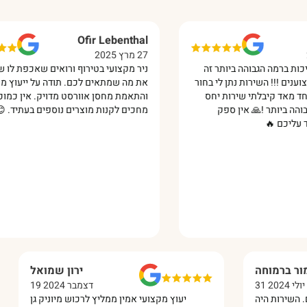
Ofir Lebenthal
27 מרץ 2025
ה הגבוהה ביותר זה
ניר מקצועי בטירוף ורואים שאכפת לו שתקנו
! השירות נתן לי בחור
את מה שמתאים לכם. תודה על ייעוץ מקצועי
ד קיבלתי שירות יחס
והתאמת מחסן אוורסט מדויק. אין כמוכם!
ותר !🙏 אין ספק
מחכים לקנות מוצרים נוספים בעתיד. 😊‏
🔥‏
מור ברמוחה
ירון שמואל
31 יולי 2024
19 דצמבר 2024
מושלם. השירות היה
יעוץ מקצועי אמין ממליץ לרכוש מיוניק גן