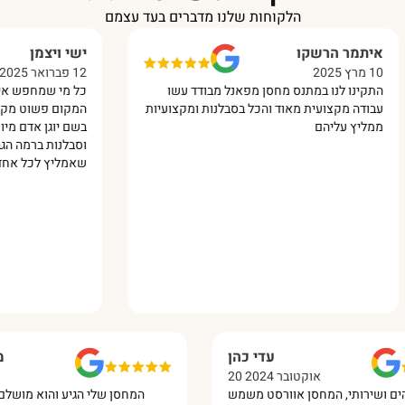
הלקוחות שלנו מדברים בעד עצמם
תמר הרשקו
ישי ויצמן
202
12 פברואר 2025
קינו לנו במתנס מחסן מפאנל מבודד עשו
כל מי שמחפש איכות ברמ
ודה מקצועית מאוד והכל בסבלנות ומקצועיות
המקום פשוט מקצוענים !!
ליץ עליהם
בשם יוגן אדם מיוחד מא
וסבלנות ברמה הגבוהה בי
שאמליץ לכל אחד עליכם 
עדי כהן
20 אוקטובר 2024
יה מדהים ושירותי, המחסן אוורסט משמש
המחסן שלי הגיע והוא 