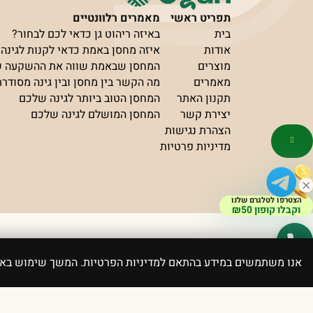
תפריט ראשי
מאמרים רלוונטיים
בית
באיזה ריהוט גן כדאי לכם לבחור?
אודות
איזה מחסן באמת כדאי לקנות לגינה?
מוצרים
המחסן שבאמת שווה את ההשקעה 
מאמרים
מה הקשר בין מחסן ובין גינה מסודר
תקנון האתר
המחסן הטוב ביותר לגינה שלכם
יצירת קשר
המחסן המושלם לגינה שלכם
הצהרת נגישות
מדיניות פרטיות
הצטרפו לטלגרם שלנו
וקבלו קופון ₪50
פותח ועוצב ע”י elevate
כל הזכויות שמורות Ugan
אנו משתמשים במידע בהתאם למדיניות הפרטיות. המשך שימוש ב