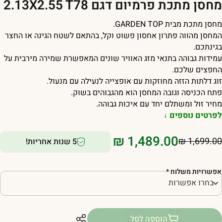
חסן מתכת פרמיום דגם 2.13X2.55 T78
חסן מתכת מבית
TOP
GARDEN
.
מחסן מהווה פתרון אחסון פשוט וקל, בהתאם לשטח הגינה או החצר
גינתכם.
מידות גבוהה בתנאי מזג האוויר שונים המאפשרת שמירה מירבית על
חפצים שלכם.
וג דלתות הזזה מחוזקות עם אופצייה לנעילה עם מנעול.
תח הכניסה וגובה המחסן הוא מהגבוהים בשוק.
חיר זול ומשתלם יחד עם איכות גבוהה.
פרטים נוספים ↓
₪
1,489.00
₪
1,699.0
5 שנות אחריות!
פשרויות משלוח
*
הוספה לסל