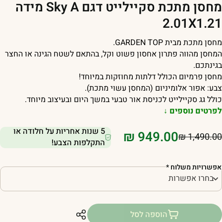
מחסן מתכת סקיילייט דגם Sky A מידה
2.01X1.2
חסן מתכת מבית
TOP
GARDEN
.
מחסן מהווה פתרון אחסון פשוט וקל, בהתאם לשטח הגינה או החצר
גינתכם.
חסן פרמיום הכולל דלתות מחוזקות במיוחד!
בע: אפור אלומיניום (המחסן עשוי מתכת).
ולל גג סקיילייט לכניסת אור טבעי במשך היום ובעיצוב מיוחד.
פרטים נוספים ↓
5 שנות אחריות על חלודה או
₪
949.00
₪
1,490.0
התקלפות הצבע!
פשרויות משלוח
*
הוספה לסל