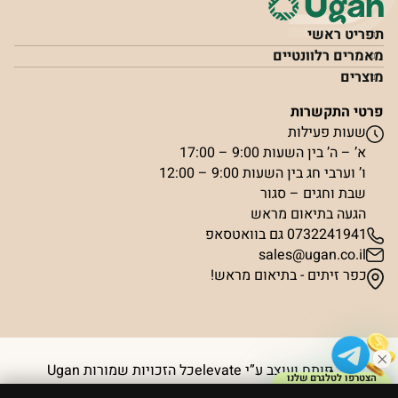
תפריט ראשי
מאמרים רלוונטיים
מוצרים
פרטי התקשרות
שעות פעילות
א’ – ה’ בין השעות 9:00 – 17:00
ו’ וערבי חג בין השעות 9:00 – 12:00
שבת וחגים – סגור
הגעה בתיאום מראש
0732241941 גם בוואטסאפ
sales@ugan.co.il
כפר זיתים - בתיאום מראש!
פותח ועוצב ע”י elevate
כל הזכויות שמורות Ugan
הצטרפו לטלגרם שלנו
וקבלו קופון ₪50