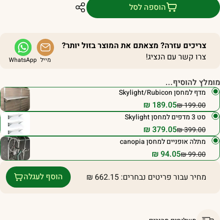
הוספה לסל
צריכים עזרה? מצאתם את המוצר בזול יותר?
צרו קשר עם הנציג!
מייל
WhatsApp
ומלץ להוסיף...
מדף למחסן Skylight/Rubicon
₪
189.05
₪
199.00
סט 3 מדפים למחסן Skylight
₪
379.05
₪
399.00
מתלה אופניים למחסן canopia
₪
94.05
₪
99.00
הוסף לעגלה
מחיר עבור פריטים נבחרים:
662.15
₪