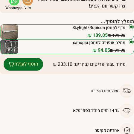
צרו קשר עם הנציג!
מייל
WhatsApp
ומלץ להוסיף...
מדף למחסן Skylight/Rubicon
₪
189.05
₪
199.00
מתלה אופניים למחסן canopia
₪
94.05
₪
99.00
הוסף לעגלה
מחיר עבור פריטים נבחרים:
283.10
₪
משלוחים מהירים
עד 14 ימים החזר כספי מלא
אחריות מקיפה