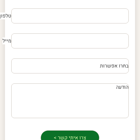
טלפון
מייל