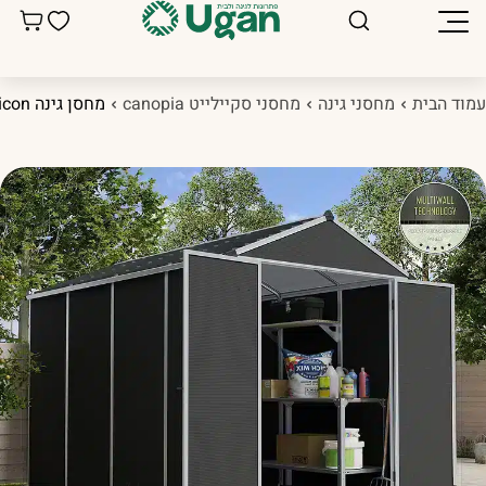
מוד הבית
מחסני גינה
מחסני סקיילייט canopia
מחסן גינה Rubicon אפור כהה 1.9×3