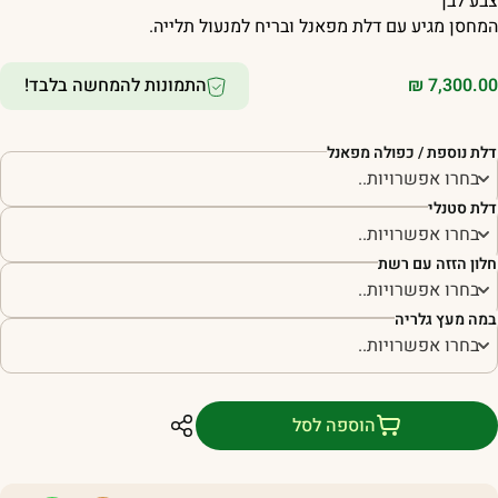
בע לבן
מחסן מגיע עם דלת מפאנל ובריח למנעול תלייה.
7,300.0
₪
התמונות להמחשה בלבד!
לת נוספת / כפולה מפאנל
לת סטנלי
לון הזזה עם רשת
מה מעץ גלריה
הוספה לסל