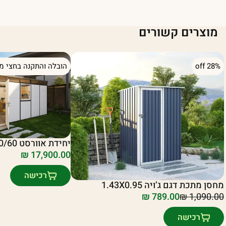
מוצרים קשורים
28% off
הובלה והתקנה בחצי מח
יחידת אוורסט 30/60 בצבע לבן/שחור
₪
17,900.00
רכישה
מחסן מתכת דגם ג’ויה 1.43X0.95
₪
789.00
₪
1,090.00
מחיר
מחיר
נוכחי
מקורי
רכישה