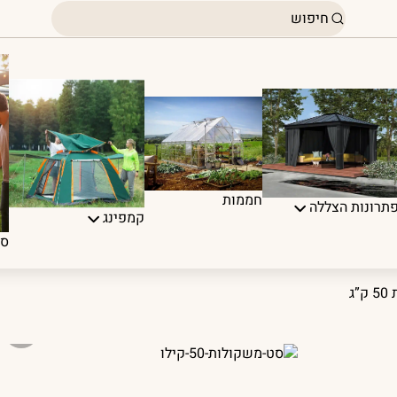
חממות
תרונות הצללה
קמפינג
ספ
ג