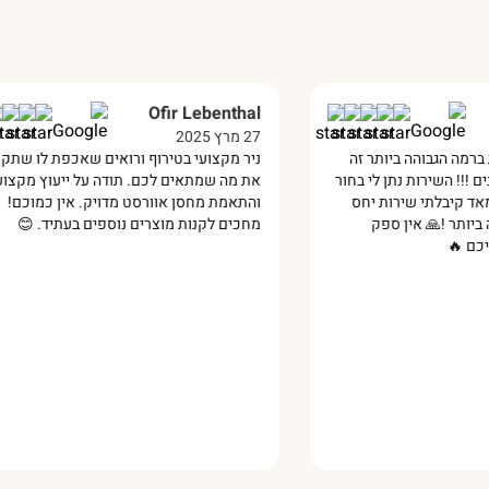
var
Ofir Lebenthal
27 מרץ 2025
13 ינואר 2025
 זה
ניר מקצועי בטירוף ורואים שאכפת לו שתקנו
הרבה
 בחור
את מה שמתאים לכם. תודה על ייעוץ מקצועי
דחוף
חס
והתאמת מחסן אוורסט מדויק. אין כמוכם!
מדהי
מחכים לקנות מוצרים נוספים בעתיד. 😊‏