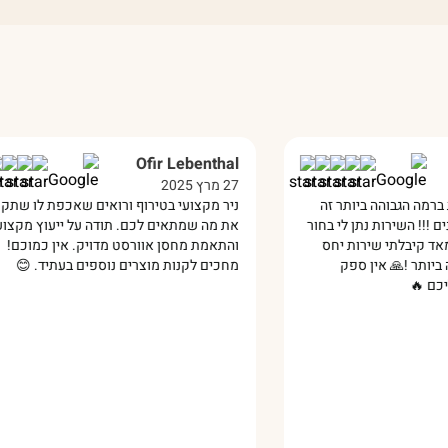
var
Ofir Lebenthal
27 מרץ 2025
13 ינואר 2025
 זה
ניר מקצועי בטירוף ורואים שאכפת לו שתקנו
הרבה
 בחור
את מה שמתאים לכם. תודה על ייעוץ מקצועי
דחוף
חס
והתאמת מחסן אוורסט מדויק. אין כמוכם!
מדהי
מחכים לקנות מוצרים נוספים בעתיד. 😊‏