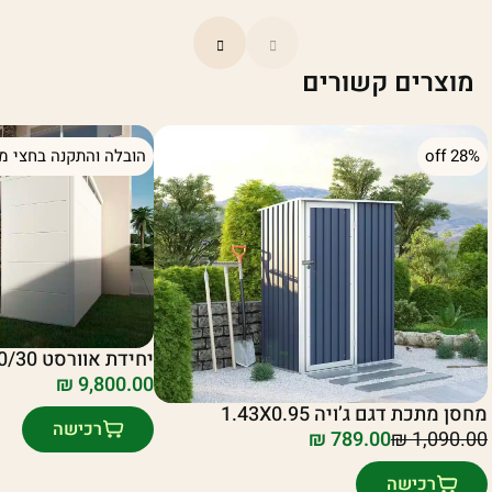
מוצרים קשורים
28% off
הובלה והתקנה בחצי מח
יחידת אוורסט 30/30 בצבע לבן/שחור
₪
9,800.00
מחסן מתכת דגם ג’ויה 1.43X0.95
רכישה
₪
789.00
₪
1,090.00
מחיר
מחיר
נוכחי
מקורי
רכישה