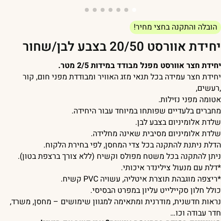
הובלה והתקנה בחצי מחיר!
חידת אוורסט 20/50 בצבע לבן/שחור
חידת חצר אוורסט מפנל מבודד במידות 2/5 מטר.
חידת חצר עמידה בכל תנאי מזג האוויר ומבודדת מפני חום, קור
רעשים,
טומה מפני נזילות.
חברים בלעדיים שפותחו במיוחד עבור היחידה.
לדת אלומיניום בצבע לבן.
לדת אלומיניום מסיבית שאינה מחלידה.
דלת ניתנת להתקנה בכל צדי המחסן, לפי בחירת הלקוח.
יתן להתקנה בכל משטח מפולס וקשיח (ללא צורך ברצפת בטון).
דלת עם מנעול צילינדר איכותי.
ריצפה מוגבהת תוצרת איטליה, עשויה PVC קשיח.
ולל חלון סקיילייט עליון במפרט הבסיסי.
ראות חדשנית, מודרנית ומתאימה למגוון שימושים – מחסן, משרד,
דר עבודה וכו…