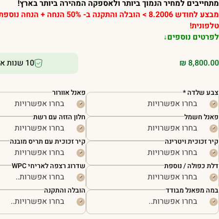
מתחייבים למחיר הנמוך ביותר ולאספקה המהירה ביותר בארץ!
מבצע לחודש 8.2006 > הובלה והתקנה ב- 50% הנחה
טלפונית!
לפרטים נוספים↓
8,800.00
₪
10 שנות אחריות
צבע שלדה
*
פאנל אוורור
פאנל חשמל
חלון הזזה עם רשת
קיר זכוכית ויטרינה
קיר זכוכית עם תריס מובנה
דלת כפולה / נוספת
שדרוג רצפה לאריחי WPC
במה מפאנל מבודד
הובלה והתקנה