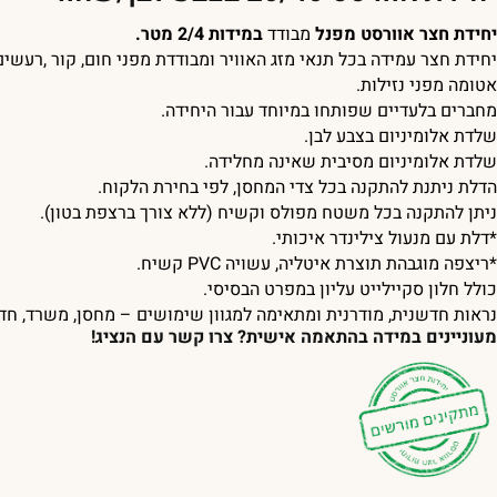
יחידת חצר אוורסט מפנל
מבודד
במידות 2/4 מטר.
יחידת חצר עמידה בכל תנאי מזג האוויר ומבודדת מפני חום, קור ,רעשים
אטומה מפני נזילות.
מחברים בלעדיים שפותחו במיוחד עבור היחידה.
שלדת אלומיניום בצבע לבן.
שלדת אלומיניום מסיבית שאינה מחלידה.
הדלת ניתנת להתקנה בכל צדי המחסן, לפי בחירת הלקוח.
ניתן להתקנה בכל משטח מפולס וקשיח (ללא צורך ברצפת בטון).
*דלת עם מנעול צילינדר איכותי.
*ריצפה מוגבהת תוצרת איטליה, עשויה PVC קשיח.
כולל חלון סקיילייט עליון במפרט הבסיסי.
נראות חדשנית, מודרנית ומתאימה למגוון שימושים – מחסן, משרד, חדר
מעוניינים במידה בהתאמה אישית? צרו קשר עם הנציג!