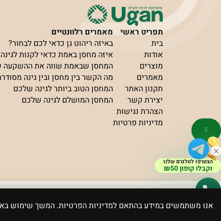
תפריט ראשי
מאמרים רלוונטיים
בית
באיזה ריהוט גן כדאי לכם לבחור?
אודות
איזה מחסן באמת כדאי לקנות לגינה?
מוצרים
המחסן שבאמת שווה את ההשקעה 
מאמרים
מה הקשר בין מחסן ובין גינה מסודר
תקנון האתר
המחסן הטוב ביותר לגינה שלכם
יצירת קשר
המחסן המושלם לגינה שלכם
הצהרת נגישות
מדיניות פרטיות
הצטרפו לטלגרם שלנו
וקבלו קופון ₪50
פותח ועוצב ע”י elevate
כל הזכויות שמורות Ugan
אנו משתמשים במידע בהתאם למדיניות הפרטיות. המשך שימוש ב