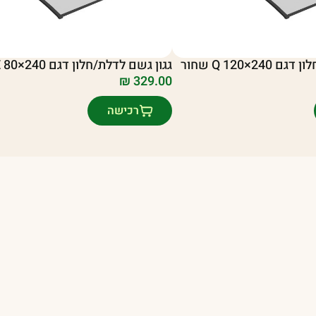
Q 120×2 שחור
גגון גשם לדלת/חלון דגם E 80×240 שחור
₪
329.00
רכישה