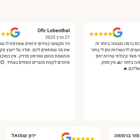
r
Ofir Lebenthal
27 מרץ 2025
13 י
תר זה
ניר מקצועי בטירוף ורואים שאכפת לו שתקנו
ה
לי בחור
את מה שמתאים לכם. תודה על ייעוץ מקצועי
ד
ת יחס
והתאמת מחסן אוורסט מדויק. אין כמוכם!
מ
פק
מחכים לקנות מוצרים נוספים בעתיד. 😊‏
מור ברמוחה
י