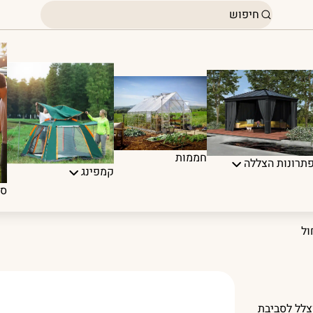
חממות
תרונות הצללה
קמפינג
ספ
 מוצלל לסביבת