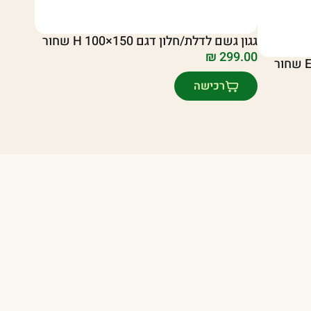
גגון גשם לדלת/חלון דגם H 100×150 שחור
₪
299.00
רכישה