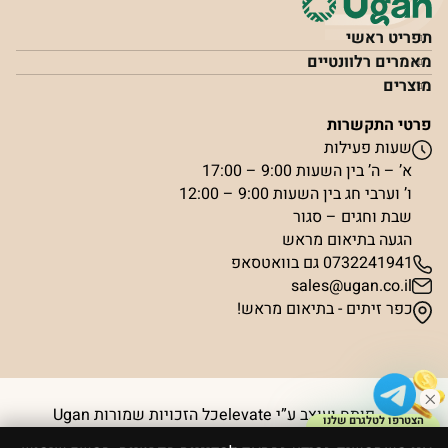
תפריט ראשי
מאמרים רלוונטיים
מוצרים
פרטי התקשרות
שעות פעילות
א’ – ה’ בין השעות 9:00 – 17:00
ו’ וערבי חג בין השעות 9:00 – 12:00
שבת וחגים – סגור
הגעה בתיאום מראש
0732241941 גם בוואטסאפ
sales@ugan.co.il
כפר זיתים - בתיאום מראש!
פותח ועוצב ע”י elevate
כל הזכויות שמורות Ugan
הצטרפו לטלגרם שלנו
וקבלו קופון ₪50