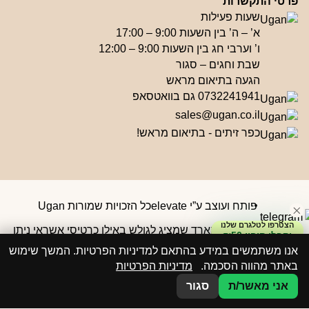
פרטי התקשרות
שעות פעילות
א’ – ה’ בין השעות 9:00 – 17:00
ו’ וערבי חג בין השעות 9:00 – 12:00
שבת וחגים – סגור
הגעה בתיאום מראש
0732241941 גם בוואטסאפ
sales@ugan.co.il
כפר זיתים - בתיאום מראש!
פותח ועוצב ע”י elevate
כל הזכויות שמורות Ugan
הצטרפו לטלגרם שלנו
וקבלו קופון ₪50
אנו משתמשים במידע בהתאם למדיניות הפרטיות. המשך שימוש
באתר מהווה הסכמה.
מדיניות הפרטיות
אני מאשר/ת
סגור